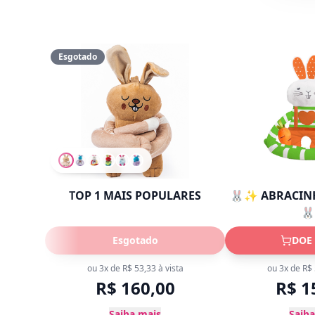
Esgotado
TOP 1 MAIS POPULARES
🐰✨ ABRACIN

Esgotado
DOE
ou 3x de
R$ 53,33
à vista
ou 3x de
R$ 
R$ 160,00
R$ 1
Saiba mais
Saiba