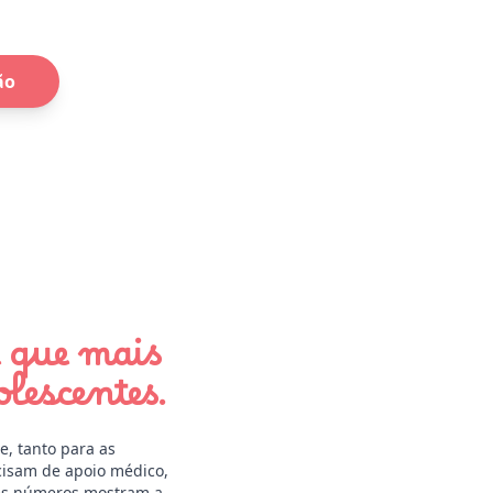
ão
a que mais
lescentes.
e, tanto para as
cisam de apoio médico,
 Os números mostram a