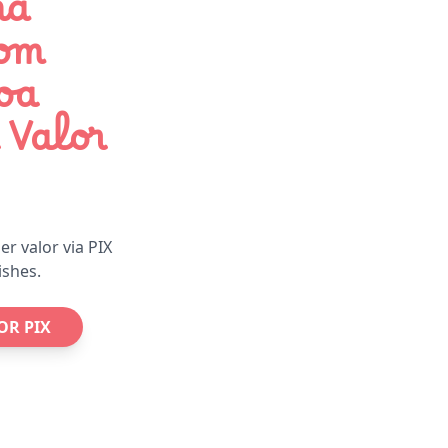
ma
com
oa
 Valor
r valor via PIX
ishes.
OR PIX