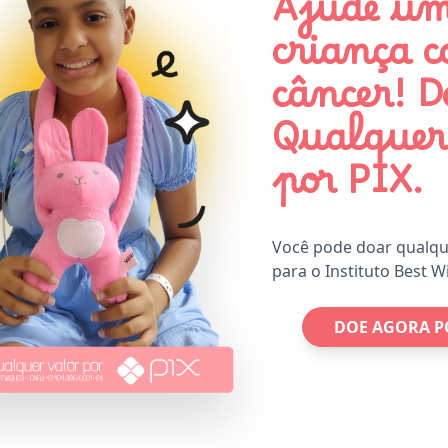
Ajude u
criança 
câncer! D
Qualquer
por PIX.
Você pode doar qualque
para o Instituto Best W
DOE AGORA P