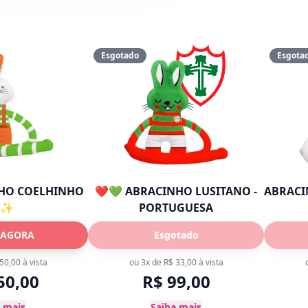
Esgotado
Esgota
HO COELHINHO
❤️💚 ABRACINHO LUSITANO -
✨
PORTUGUESA
 AGORA
Esgotado
50,00
à vista
ou 3x de
R$ 33,00
à vista
50,00
R$ 99,00
 mais
Saiba mais