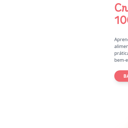
Cr
10
Apren
alimen
prátic
bem-es
B